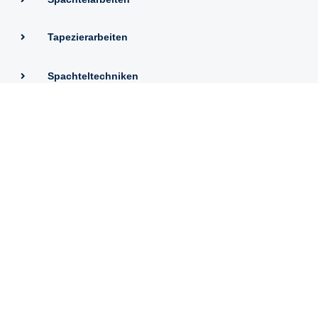
Tapezierarbeiten
Spachteltechniken
Wasser- und Brandsanierungen
Fassadenanstrich
MALEREI HUD